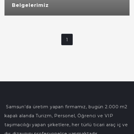
Belgelerimiz
1
Samsun’da üretim yapan firmamız, bugün 2.000 m2
kapalı alanda Turizm, Personel, Öğrenci ve VIP
taşımacılığı yapan şirketlere, her türlü ticari araç iç ve
dış dizaynını profesyonelce yapmaktadır....